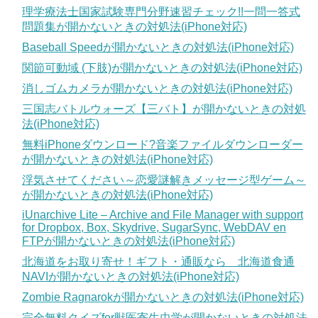
理学療法士国家試験専門分野速習チェック!!一問一答式
問題集が開かないときの対処法(iPhone対応)
Baseball Speedが開かないときの対処法(iPhone対応)
関節可動域 (下肢)が開かないときの対処法(iPhone対応)
消しゴムカメラが開かないときの対処法(iPhone対応)
三国志バトルウォーズ【三バト】が開かないときの対処
法(iPhone対応)
無料iPhoneダウンロード?音楽ファイルダウンローダー
が開かないときの対処法(iPhone対応)
浮気させてください～恋愛謎解きメッセージ型ゲーム～
が開かないときの対処法(iPhone対応)
iUnarchive Lite – Archive and File Manager with support
for Dropbox, Box, Skydrive, SugarSync, WebDAV en
FTPが開かないときの対処法(iPhone対応)
北海道をお取り寄せ！ギフト・通販なら 北海道食通
NAVIが開かないときの対処法(iPhone対応)
Zombie Ragnarokが開かないときの対処法(iPhone対応)
完全無料クイズfor獣医寄生虫学が開かないときの対処法