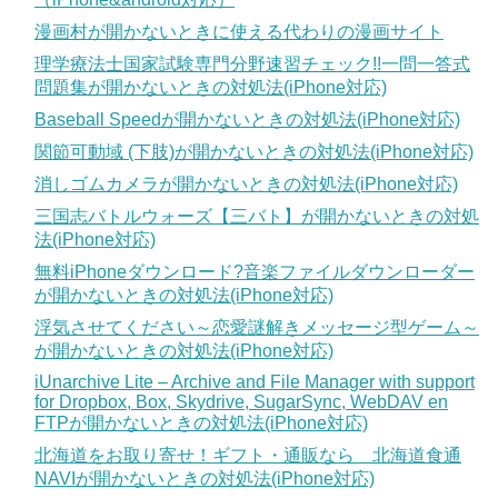
漫画村が開かないときに使える代わりの漫画サイト
理学療法士国家試験専門分野速習チェック!!一問一答式
問題集が開かないときの対処法(iPhone対応)
Baseball Speedが開かないときの対処法(iPhone対応)
関節可動域 (下肢)が開かないときの対処法(iPhone対応)
消しゴムカメラが開かないときの対処法(iPhone対応)
三国志バトルウォーズ【三バト】が開かないときの対処
法(iPhone対応)
無料iPhoneダウンロード?音楽ファイルダウンローダー
が開かないときの対処法(iPhone対応)
浮気させてください～恋愛謎解きメッセージ型ゲーム～
が開かないときの対処法(iPhone対応)
iUnarchive Lite – Archive and File Manager with support
for Dropbox, Box, Skydrive, SugarSync, WebDAV en
FTPが開かないときの対処法(iPhone対応)
北海道をお取り寄せ！ギフト・通販なら 北海道食通
NAVIが開かないときの対処法(iPhone対応)