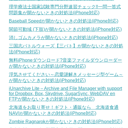
理学療法士国家試験専門分野速習チェック!!一問一答式
問題集が開かないときの対処法(iPhone対応)
Baseball Speedが開かないときの対処法(iPhone対応)
関節可動域 (下肢)が開かないときの対処法(iPhone対応)
消しゴムカメラが開かないときの対処法(iPhone対応)
三国志バトルウォーズ【三バト】が開かないときの対処
法(iPhone対応)
無料iPhoneダウンロード?音楽ファイルダウンローダー
が開かないときの対処法(iPhone対応)
浮気させてください～恋愛謎解きメッセージ型ゲーム～
が開かないときの対処法(iPhone対応)
iUnarchive Lite – Archive and File Manager with support
for Dropbox, Box, Skydrive, SugarSync, WebDAV en
FTPが開かないときの対処法(iPhone対応)
北海道をお取り寄せ！ギフト・通販なら 北海道食通
NAVIが開かないときの対処法(iPhone対応)
Zombie Ragnarokが開かないときの対処法(iPhone対応)