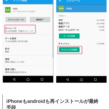
iPhoneもandroidも再インストールが最終
手段