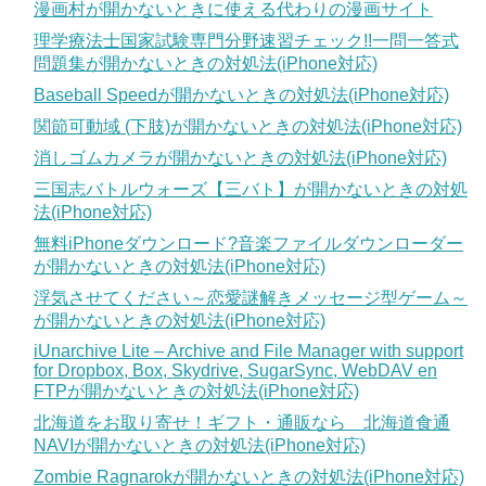
漫画村が開かないときに使える代わりの漫画サイト
理学療法士国家試験専門分野速習チェック!!一問一答式
問題集が開かないときの対処法(iPhone対応)
Baseball Speedが開かないときの対処法(iPhone対応)
関節可動域 (下肢)が開かないときの対処法(iPhone対応)
消しゴムカメラが開かないときの対処法(iPhone対応)
三国志バトルウォーズ【三バト】が開かないときの対処
法(iPhone対応)
無料iPhoneダウンロード?音楽ファイルダウンローダー
が開かないときの対処法(iPhone対応)
浮気させてください～恋愛謎解きメッセージ型ゲーム～
が開かないときの対処法(iPhone対応)
iUnarchive Lite – Archive and File Manager with support
for Dropbox, Box, Skydrive, SugarSync, WebDAV en
FTPが開かないときの対処法(iPhone対応)
北海道をお取り寄せ！ギフト・通販なら 北海道食通
NAVIが開かないときの対処法(iPhone対応)
Zombie Ragnarokが開かないときの対処法(iPhone対応)