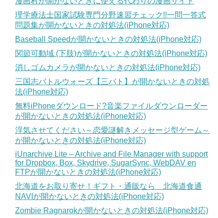
漫画村が開かないときに使える代わりの漫画サイト
理学療法士国家試験専門分野速習チェック!!一問一答式
問題集が開かないときの対処法(iPhone対応)
Baseball Speedが開かないときの対処法(iPhone対応)
関節可動域 (下肢)が開かないときの対処法(iPhone対応)
消しゴムカメラが開かないときの対処法(iPhone対応)
三国志バトルウォーズ【三バト】が開かないときの対処
法(iPhone対応)
無料iPhoneダウンロード?音楽ファイルダウンローダー
が開かないときの対処法(iPhone対応)
浮気させてください～恋愛謎解きメッセージ型ゲーム～
が開かないときの対処法(iPhone対応)
iUnarchive Lite – Archive and File Manager with support
for Dropbox, Box, Skydrive, SugarSync, WebDAV en
FTPが開かないときの対処法(iPhone対応)
北海道をお取り寄せ！ギフト・通販なら 北海道食通
NAVIが開かないときの対処法(iPhone対応)
Zombie Ragnarokが開かないときの対処法(iPhone対応)