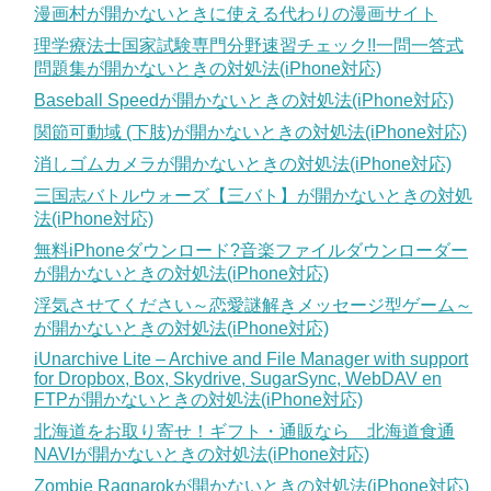
漫画村が開かないときに使える代わりの漫画サイト
理学療法士国家試験専門分野速習チェック!!一問一答式
問題集が開かないときの対処法(iPhone対応)
Baseball Speedが開かないときの対処法(iPhone対応)
関節可動域 (下肢)が開かないときの対処法(iPhone対応)
消しゴムカメラが開かないときの対処法(iPhone対応)
三国志バトルウォーズ【三バト】が開かないときの対処
法(iPhone対応)
無料iPhoneダウンロード?音楽ファイルダウンローダー
が開かないときの対処法(iPhone対応)
浮気させてください～恋愛謎解きメッセージ型ゲーム～
が開かないときの対処法(iPhone対応)
iUnarchive Lite – Archive and File Manager with support
for Dropbox, Box, Skydrive, SugarSync, WebDAV en
FTPが開かないときの対処法(iPhone対応)
北海道をお取り寄せ！ギフト・通販なら 北海道食通
NAVIが開かないときの対処法(iPhone対応)
Zombie Ragnarokが開かないときの対処法(iPhone対応)