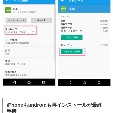
iPhoneもandroidも再インストールが最終
手段