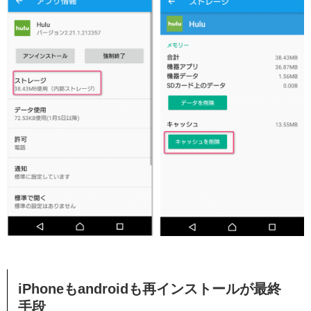
iPhoneもandroidも再インストールが最終
手段