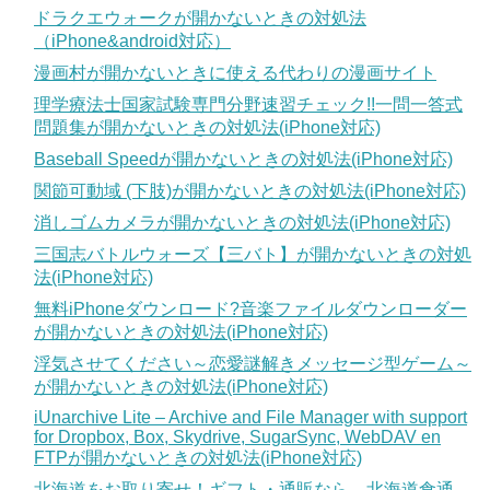
ドラクエウォークが開かないときの対処法
（iPhone&android対応）
漫画村が開かないときに使える代わりの漫画サイト
理学療法士国家試験専門分野速習チェック!!一問一答式
問題集が開かないときの対処法(iPhone対応)
Baseball Speedが開かないときの対処法(iPhone対応)
関節可動域 (下肢)が開かないときの対処法(iPhone対応)
消しゴムカメラが開かないときの対処法(iPhone対応)
三国志バトルウォーズ【三バト】が開かないときの対処
法(iPhone対応)
無料iPhoneダウンロード?音楽ファイルダウンローダー
が開かないときの対処法(iPhone対応)
浮気させてください～恋愛謎解きメッセージ型ゲーム～
が開かないときの対処法(iPhone対応)
iUnarchive Lite – Archive and File Manager with support
for Dropbox, Box, Skydrive, SugarSync, WebDAV en
FTPが開かないときの対処法(iPhone対応)
北海道をお取り寄せ！ギフト・通販なら 北海道食通