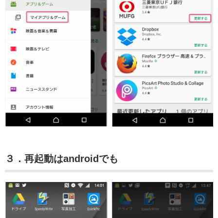
３．再起動はandroidでも