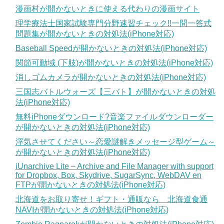
漫画村が開かないときに使える代わりの漫画サイト
理学療法士国家試験専門分野速習チェック!!一問一答式
問題集が開かないときの対処法(iPhone対応)
Baseball Speedが開かないときの対処法(iPhone対応)
関節可動域 (下肢)が開かないときの対処法(iPhone対応)
消しゴムカメラが開かないときの対処法(iPhone対応)
三国志バトルウォーズ【三バト】が開かないときの対処
法(iPhone対応)
無料iPhoneダウンロード?音楽ファイルダウンローダー
が開かないときの対処法(iPhone対応)
浮気させてください～恋愛謎解きメッセージ型ゲーム～
が開かないときの対処法(iPhone対応)
iUnarchive Lite – Archive and File Manager with support
for Dropbox, Box, Skydrive, SugarSync, WebDAV en
FTPが開かないときの対処法(iPhone対応)
北海道をお取り寄せ！ギフト・通販なら 北海道食通
NAVIが開かないときの対処法(iPhone対応)