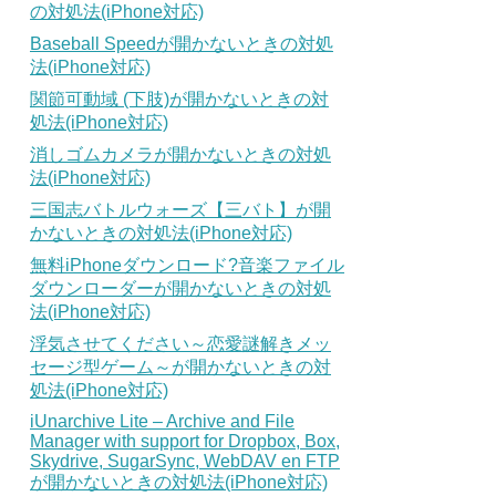
の対処法(iPhone対応)
Baseball Speedが開かないときの対処
法(iPhone対応)
関節可動域 (下肢)が開かないときの対
処法(iPhone対応)
消しゴムカメラが開かないときの対処
法(iPhone対応)
三国志バトルウォーズ【三バト】が開
かないときの対処法(iPhone対応)
無料iPhoneダウンロード?音楽ファイル
ダウンローダーが開かないときの対処
法(iPhone対応)
浮気させてください～恋愛謎解きメッ
セージ型ゲーム～が開かないときの対
処法(iPhone対応)
iUnarchive Lite – Archive and File
Manager with support for Dropbox, Box,
Skydrive, SugarSync, WebDAV en FTP
が開かないときの対処法(iPhone対応)