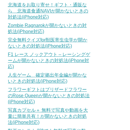
北海道をお取り寄せ！ギフト・通販な
ら 北海道食通NAVIが開かないときの
対処法(iPhone対応)
Zombie Ragnarokが開かないときの対
処法(iPhone対応)
完全無料クイズfor獣医寄生虫学が開か
ないときの対処法(iPhone対応)
F1 レース ノックアウト – レーシングゲ
ームが開かないときの対処法(iPhone対
応)
人生ゲーム 確定拠出年金編が開かな
いときの対処法(iPhone対応)
フラワーギフトはプリザードフラワー
のRose Queenが開かないときの対処法
(iPhone対応)
写真カプセル＋ 無料で写真や動画を大
量に簡単共有！が開かないときの対処
法(iPhone対応)