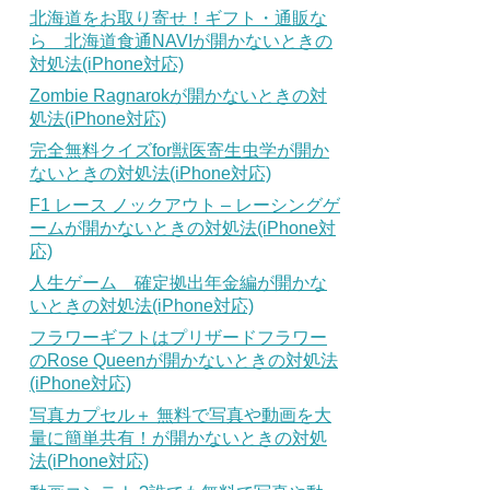
北海道をお取り寄せ！ギフト・通販な
ら 北海道食通NAVIが開かないときの
対処法(iPhone対応)
Zombie Ragnarokが開かないときの対
処法(iPhone対応)
完全無料クイズfor獣医寄生虫学が開か
ないときの対処法(iPhone対応)
F1 レース ノックアウト – レーシングゲ
ームが開かないときの対処法(iPhone対
応)
人生ゲーム 確定拠出年金編が開かな
いときの対処法(iPhone対応)
フラワーギフトはプリザードフラワー
のRose Queenが開かないときの対処法
(iPhone対応)
写真カプセル＋ 無料で写真や動画を大
量に簡単共有！が開かないときの対処
法(iPhone対応)