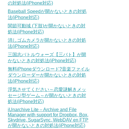
の対処法(iPhone対応)
Baseball Speedが開かないときの対処
法(iPhone対応)
関節可動域 (下肢)が開かないときの対
処法(iPhone対応)
消しゴムカメラが開かないときの対処
法(iPhone対応)
三国志バトルウォーズ【三バト】が開
かないときの対処法(iPhone対応)
無料iPhoneダウンロード?音楽ファイル
ダウンローダーが開かないときの対処
法(iPhone対応)
浮気させてください～恋愛謎解きメッ
セージ型ゲーム～が開かないときの対
処法(iPhone対応)
iUnarchive Lite – Archive and File
Manager with support for Dropbox, Box,
Skydrive, SugarSync, WebDAV en FTP
が開かないときの対処法(iPhone対応)