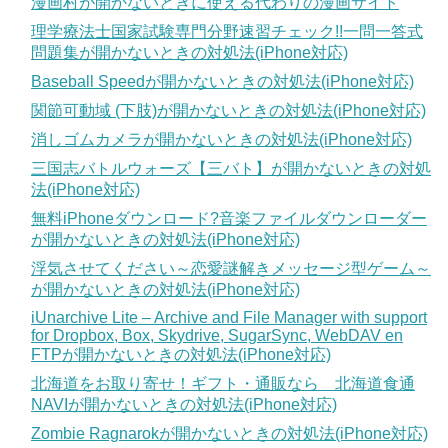
漫画村が開かないときに使える代わりの漫画サイト
理学療法士国家試験専門分野速習チェック!!一問一答式
問題集が開かないときの対処法(iPhone対応)
Baseball Speedが開かないときの対処法(iPhone対応)
関節可動域 (下肢)が開かないときの対処法(iPhone対応)
消しゴムカメラが開かないときの対処法(iPhone対応)
三国志バトルウォーズ【三バト】が開かないときの対処
法(iPhone対応)
無料iPhoneダウンロード?音楽ファイルダウンローダー
が開かないときの対処法(iPhone対応)
浮気させてください～恋愛謎解きメッセージ型ゲーム～
が開かないときの対処法(iPhone対応)
iUnarchive Lite – Archive and File Manager with support
for Dropbox, Box, Skydrive, SugarSync, WebDAV en
FTPが開かないときの対処法(iPhone対応)
北海道をお取り寄せ！ギフト・通販なら 北海道食通
NAVIが開かないときの対処法(iPhone対応)
Zombie Ragnarokが開かないときの対処法(iPhone対応)