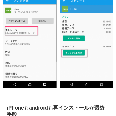
iPhoneもandroidも再インストールが最終
手段