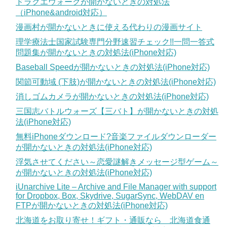
ドラクエウォークが開かないときの対処法
（iPhone&android対応）
漫画村が開かないときに使える代わりの漫画サイト
理学療法士国家試験専門分野速習チェック!!一問一答式
問題集が開かないときの対処法(iPhone対応)
Baseball Speedが開かないときの対処法(iPhone対応)
関節可動域 (下肢)が開かないときの対処法(iPhone対応)
消しゴムカメラが開かないときの対処法(iPhone対応)
三国志バトルウォーズ【三バト】が開かないときの対処
法(iPhone対応)
無料iPhoneダウンロード?音楽ファイルダウンローダー
が開かないときの対処法(iPhone対応)
浮気させてください～恋愛謎解きメッセージ型ゲーム～
が開かないときの対処法(iPhone対応)
iUnarchive Lite – Archive and File Manager with support
for Dropbox, Box, Skydrive, SugarSync, WebDAV en
FTPが開かないときの対処法(iPhone対応)
北海道をお取り寄せ！ギフト・通販なら 北海道食通