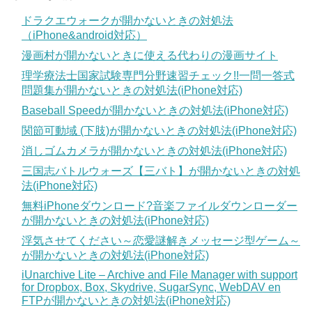
ドラクエウォークが開かないときの対処法
（iPhone&android対応）
漫画村が開かないときに使える代わりの漫画サイト
理学療法士国家試験専門分野速習チェック!!一問一答式
問題集が開かないときの対処法(iPhone対応)
Baseball Speedが開かないときの対処法(iPhone対応)
関節可動域 (下肢)が開かないときの対処法(iPhone対応)
消しゴムカメラが開かないときの対処法(iPhone対応)
三国志バトルウォーズ【三バト】が開かないときの対処
法(iPhone対応)
無料iPhoneダウンロード?音楽ファイルダウンローダー
が開かないときの対処法(iPhone対応)
浮気させてください～恋愛謎解きメッセージ型ゲーム～
が開かないときの対処法(iPhone対応)
iUnarchive Lite – Archive and File Manager with support
for Dropbox, Box, Skydrive, SugarSync, WebDAV en
FTPが開かないときの対処法(iPhone対応)