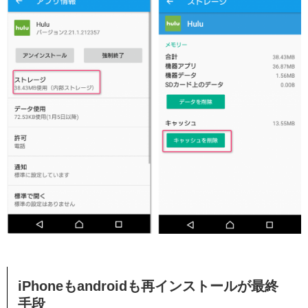
iPhoneもandroidも再インストールが最終
手段