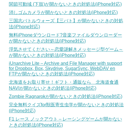
関節可動域 (下肢)が開かないときの対処法(iPhone対応)
消しゴムカメラが開かないときの対処法(iPhone対応)
三国志バトルウォーズ【三バト】が開かないときの対処
法(iPhone対応)
無料iPhoneダウンロード?音楽ファイルダウンローダー
が開かないときの対処法(iPhone対応)
浮気させてください～恋愛謎解きメッセージ型ゲーム～
が開かないときの対処法(iPhone対応)
iUnarchive Lite – Archive and File Manager with support
for Dropbox, Box, Skydrive, SugarSync, WebDAV en
FTPが開かないときの対処法(iPhone対応)
北海道をお取り寄せ！ギフト・通販なら 北海道食通
NAVIが開かないときの対処法(iPhone対応)
Zombie Ragnarokが開かないときの対処法(iPhone対応)
完全無料クイズfor獣医寄生虫学が開かないときの対処法
(iPhone対応)
F1 レース ノックアウト – レーシングゲームが開かない
ときの対処法(iPhone対応)