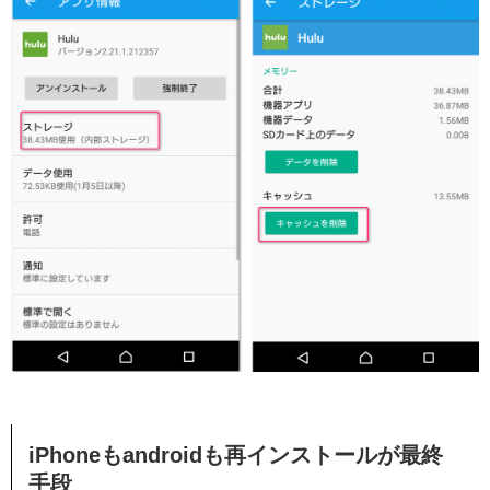
iPhoneもandroidも再インストールが最終
手段