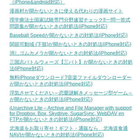
（iPhone&android対応）
漫画村が開かないときに使える代わりの漫画サイト
理学療法士国家試験専門分野速習チェック!!一問一答式
問題集が開かないときの対処法(iPhone対応)
Baseball Speedが開かないときの対処法(iPhone対応)
関節可動域 (下肢)が開かないときの対処法(iPhone対応)
消しゴムカメラが開かないときの対処法(iPhone対応)
三国志バトルウォーズ【三バト】が開かないときの対処
法(iPhone対応)
無料iPhoneダウンロード?音楽ファイルダウンローダー
が開かないときの対処法(iPhone対応)
浮気させてください～恋愛謎解きメッセージ型ゲーム～
が開かないときの対処法(iPhone対応)
iUnarchive Lite – Archive and File Manager with support
for Dropbox, Box, Skydrive, SugarSync, WebDAV en
FTPが開かないときの対処法(iPhone対応)
北海道をお取り寄せ！ギフト・通販なら 北海道食通
NAVIが開かないときの対処法(iPhone対応)