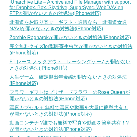
iUnarchive Lite – Archive and File Manager with support
for Dropbox, Box, Skydrive, SugarSync, WebDAV en
FTPが開かないときの対処法(iPhone対応)
北海道をお取り寄せ！ギフト・通販なら 北海道食通
NAVIが開かないときの対処法(iPhone対応)
Zombie Ragnarokが開かないときの対処法(iPhone対応)
完全無料クイズfor獣医寄生虫学が開かないときの対処法
(iPhone対応)
F1 レース ノックアウト – レーシングゲームが開かない
ときの対処法(iPhone対応)
人生ゲーム 確定拠出年金編が開かないときの対処法
(iPhone対応)
フラワーギフトはプリザードフラワーのRose Queenが
開かないときの対処法(iPhone対応)
写真カプセル＋ 無料で写真や動画を大量に簡単共有！
が開かないときの対処法(iPhone対応)
動画コンテナ ?誰でも無料で写真や動画を簡単共有！?
が開かないときの対処法(iPhone対応)