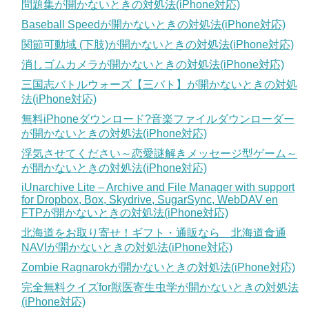
問題集が開かないときの対処法(iPhone対応)
Baseball Speedが開かないときの対処法(iPhone対応)
関節可動域 (下肢)が開かないときの対処法(iPhone対応)
消しゴムカメラが開かないときの対処法(iPhone対応)
三国志バトルウォーズ【三バト】が開かないときの対処
法(iPhone対応)
無料iPhoneダウンロード?音楽ファイルダウンローダー
が開かないときの対処法(iPhone対応)
浮気させてください～恋愛謎解きメッセージ型ゲーム～
が開かないときの対処法(iPhone対応)
iUnarchive Lite – Archive and File Manager with support
for Dropbox, Box, Skydrive, SugarSync, WebDAV en
FTPが開かないときの対処法(iPhone対応)
北海道をお取り寄せ！ギフト・通販なら 北海道食通
NAVIが開かないときの対処法(iPhone対応)
Zombie Ragnarokが開かないときの対処法(iPhone対応)
完全無料クイズfor獣医寄生虫学が開かないときの対処法
(iPhone対応)