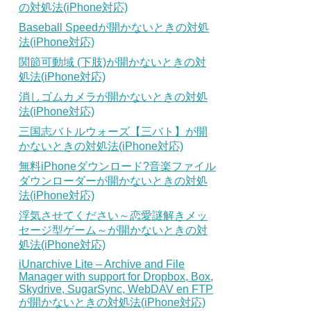
の対処法(iPhone対応)
Baseball Speedが開かないときの対処
法(iPhone対応)
関節可動域 (下肢)が開かないときの対
処法(iPhone対応)
消しゴムカメラが開かないときの対処
法(iPhone対応)
三国志バトルウォーズ【三バト】が開
かないときの対処法(iPhone対応)
無料iPhoneダウンロード?音楽ファイル
ダウンローダーが開かないときの対処
法(iPhone対応)
浮気させてください～恋愛謎解きメッ
セージ型ゲーム～が開かないときの対
処法(iPhone対応)
iUnarchive Lite – Archive and File
Manager with support for Dropbox, Box,
Skydrive, SugarSync, WebDAV en FTP
が開かないときの対処法(iPhone対応)