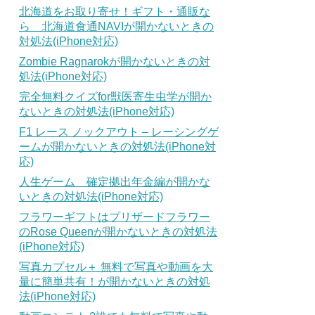
北海道をお取り寄せ！ギフト・通販な
ら 北海道食通NAVIが開かないときの
対処法(iPhone対応)
Zombie Ragnarokが開かないときの対
処法(iPhone対応)
完全無料クイズfor獣医寄生虫学が開か
ないときの対処法(iPhone対応)
F1 レース ノックアウト – レーシングゲ
ームが開かないときの対処法(iPhone対
応)
人生ゲーム 確定拠出年金編が開かな
いときの対処法(iPhone対応)
フラワーギフトはプリザードフラワー
のRose Queenが開かないときの対処法
(iPhone対応)
写真カプセル＋ 無料で写真や動画を大
量に簡単共有！が開かないときの対処
法(iPhone対応)