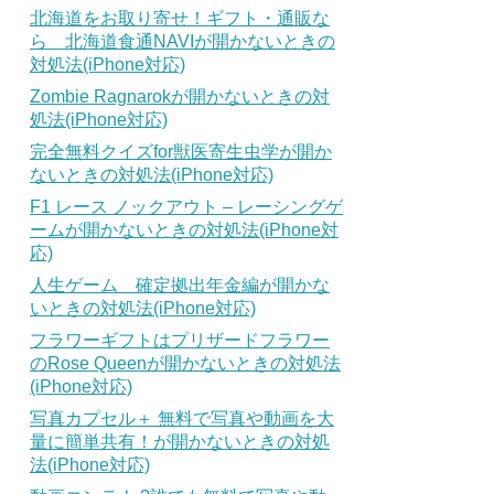
北海道をお取り寄せ！ギフト・通販な
ら 北海道食通NAVIが開かないときの
対処法(iPhone対応)
Zombie Ragnarokが開かないときの対
処法(iPhone対応)
完全無料クイズfor獣医寄生虫学が開か
ないときの対処法(iPhone対応)
F1 レース ノックアウト – レーシングゲ
ームが開かないときの対処法(iPhone対
応)
人生ゲーム 確定拠出年金編が開かな
いときの対処法(iPhone対応)
フラワーギフトはプリザードフラワー
のRose Queenが開かないときの対処法
(iPhone対応)
写真カプセル＋ 無料で写真や動画を大
量に簡単共有！が開かないときの対処
法(iPhone対応)