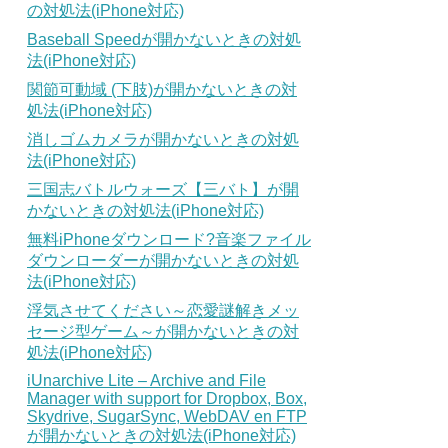
の対処法(iPhone対応)
Baseball Speedが開かないときの対処
法(iPhone対応)
関節可動域 (下肢)が開かないときの対
処法(iPhone対応)
消しゴムカメラが開かないときの対処
法(iPhone対応)
三国志バトルウォーズ【三バト】が開
かないときの対処法(iPhone対応)
無料iPhoneダウンロード?音楽ファイル
ダウンローダーが開かないときの対処
法(iPhone対応)
浮気させてください～恋愛謎解きメッ
セージ型ゲーム～が開かないときの対
処法(iPhone対応)
iUnarchive Lite – Archive and File
Manager with support for Dropbox, Box,
Skydrive, SugarSync, WebDAV en FTP
が開かないときの対処法(iPhone対応)