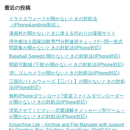
最近の投稿
ドラクエウォークが開かないときの対処法
（iPhone&android対応）
漫画村が開かないときに使える代わりの漫画サイト
理学療法士国家試験専門分野速習チェック!!一問一答式
問題集が開かないときの対処法(iPhone対応)
Baseball Speedが開かないときの対処法(iPhone対応)
関節可動域 (下肢)が開かないときの対処法(iPhone対応)
消しゴムカメラが開かないときの対処法(iPhone対応)
三国志バトルウォーズ【三バト】が開かないときの対処
法(iPhone対応)
無料iPhoneダウンロード?音楽ファイルダウンローダー
が開かないときの対処法(iPhone対応)
浮気させてください～恋愛謎解きメッセージ型ゲーム～
が開かないときの対処法(iPhone対応)
iUnarchive Lite – Archive and File Manager with support
for Dropbox, Box, Skydrive, SugarSync, WebDAV en