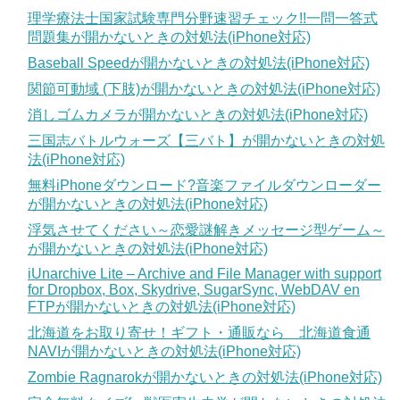
理学療法士国家試験専門分野速習チェック!!一問一答式
問題集が開かないときの対処法(iPhone対応)
Baseball Speedが開かないときの対処法(iPhone対応)
関節可動域 (下肢)が開かないときの対処法(iPhone対応)
消しゴムカメラが開かないときの対処法(iPhone対応)
三国志バトルウォーズ【三バト】が開かないときの対処
法(iPhone対応)
無料iPhoneダウンロード?音楽ファイルダウンローダー
が開かないときの対処法(iPhone対応)
浮気させてください～恋愛謎解きメッセージ型ゲーム～
が開かないときの対処法(iPhone対応)
iUnarchive Lite – Archive and File Manager with support
for Dropbox, Box, Skydrive, SugarSync, WebDAV en
FTPが開かないときの対処法(iPhone対応)
北海道をお取り寄せ！ギフト・通販なら 北海道食通
NAVIが開かないときの対処法(iPhone対応)
Zombie Ragnarokが開かないときの対処法(iPhone対応)