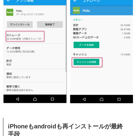
iPhoneもandroidも再インストールが最終
手段