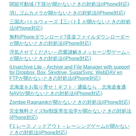
関節可動域 (下肢)が開かないときの対処法(iPhone対応)
消しゴムカメラが開かないときの対処法(iPhone対応)
三国志バトルウォーズ【三バト】が開かないときの対処
法(iPhone対応)
無料iPhoneダウンロード?音楽ファイルダウンローダー
が開かないときの対処法(iPhone対応)
浮気させてください～恋愛謎解きメッセージ型ゲーム～
が開かないときの対処法(iPhone対応)
iUnarchive Lite – Archive and File Manager with support
for Dropbox, Box, Skydrive, SugarSync, WebDAV en
FTPが開かないときの対処法(iPhone対応)
北海道をお取り寄せ！ギフト・通販なら 北海道食通
NAVIが開かないときの対処法(iPhone対応)
Zombie Ragnarokが開かないときの対処法(iPhone対応)
完全無料クイズfor獣医寄生虫学が開かないときの対処法
(iPhone対応)
F1 レース ノックアウト – レーシングゲームが開かない
ときの対処法(iPhone対応)