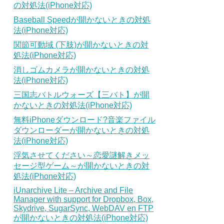
の対処法(iPhone対応)
Baseball Speedが開かないときの対処
法(iPhone対応)
関節可動域 (下肢)が開かないときの対
処法(iPhone対応)
消しゴムカメラが開かないときの対処
法(iPhone対応)
三国志バトルウォーズ【三バト】が開
かないときの対処法(iPhone対応)
無料iPhoneダウンロード?音楽ファイル
ダウンローダーが開かないときの対処
法(iPhone対応)
浮気させてください～恋愛謎解きメッ
セージ型ゲーム～が開かないときの対
処法(iPhone対応)
iUnarchive Lite – Archive and File
Manager with support for Dropbox, Box,
Skydrive, SugarSync, WebDAV en FTP
が開かないときの対処法(iPhone対応)