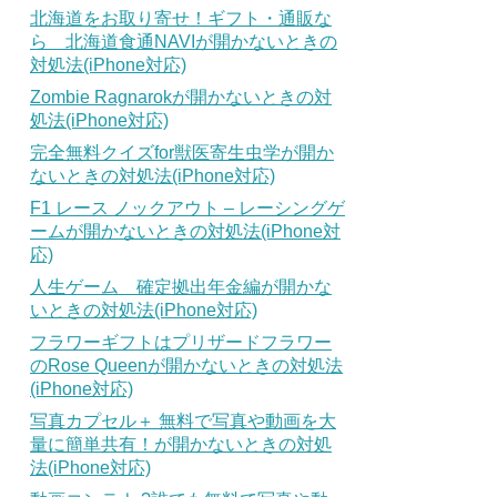
北海道をお取り寄せ！ギフト・通販な
ら 北海道食通NAVIが開かないときの
対処法(iPhone対応)
Zombie Ragnarokが開かないときの対
処法(iPhone対応)
完全無料クイズfor獣医寄生虫学が開か
ないときの対処法(iPhone対応)
F1 レース ノックアウト – レーシングゲ
ームが開かないときの対処法(iPhone対
応)
人生ゲーム 確定拠出年金編が開かな
いときの対処法(iPhone対応)
フラワーギフトはプリザードフラワー
のRose Queenが開かないときの対処法
(iPhone対応)
写真カプセル＋ 無料で写真や動画を大
量に簡単共有！が開かないときの対処
法(iPhone対応)