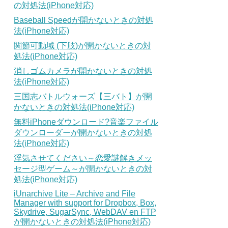
の対処法(iPhone対応)
Baseball Speedが開かないときの対処
法(iPhone対応)
関節可動域 (下肢)が開かないときの対
処法(iPhone対応)
消しゴムカメラが開かないときの対処
法(iPhone対応)
三国志バトルウォーズ【三バト】が開
かないときの対処法(iPhone対応)
無料iPhoneダウンロード?音楽ファイル
ダウンローダーが開かないときの対処
法(iPhone対応)
浮気させてください～恋愛謎解きメッ
セージ型ゲーム～が開かないときの対
処法(iPhone対応)
iUnarchive Lite – Archive and File
Manager with support for Dropbox, Box,
Skydrive, SugarSync, WebDAV en FTP
が開かないときの対処法(iPhone対応)