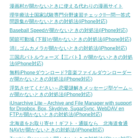
漫画村が開かないときに使える代わりの漫画サイト
理学療法士国家試験専門分野速習チェック!!一問一答式
問題集が開かないときの対処法(iPhone対応)
Baseball Speedが開かないときの対処法(iPhone対応)
関節可動域 (下肢)が開かないときの対処法(iPhone対応)
消しゴムカメラが開かないときの対処法(iPhone対応)
三国志バトルウォーズ【三バト】が開かないときの対処
法(iPhone対応)
無料iPhoneダウンロード?音楽ファイルダウンローダー
が開かないときの対処法(iPhone対応)
浮気させてください～恋愛謎解きメッセージ型ゲーム～
が開かないときの対処法(iPhone対応)
iUnarchive Lite – Archive and File Manager with support
for Dropbox, Box, Skydrive, SugarSync, WebDAV en
FTPが開かないときの対処法(iPhone対応)
北海道をお取り寄せ！ギフト・通販なら 北海道食通
NAVIが開かないときの対処法(iPhone対応)