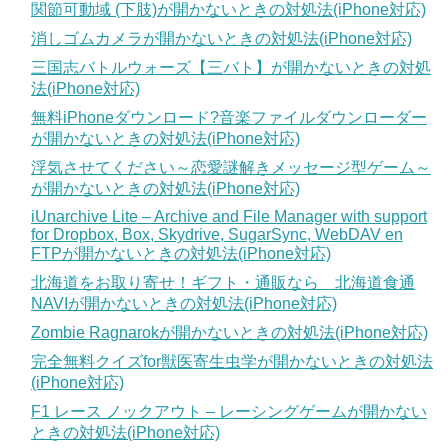
関節可動域 (下肢)が開かないときの対処法(iPhone対応)
消しゴムカメラが開かないときの対処法(iPhone対応)
三国志バトルウォーズ【三バト】が開かないときの対処
法(iPhone対応)
無料iPhoneダウンロード?音楽ファイルダウンローダー
が開かないときの対処法(iPhone対応)
浮気させてください～恋愛謎解きメッセージ型ゲーム～
が開かないときの対処法(iPhone対応)
iUnarchive Lite – Archive and File Manager with support
for Dropbox, Box, Skydrive, SugarSync, WebDAV en
FTPが開かないときの対処法(iPhone対応)
北海道をお取り寄せ！ギフト・通販なら 北海道食通
NAVIが開かないときの対処法(iPhone対応)
Zombie Ragnarokが開かないときの対処法(iPhone対応)
完全無料クイズfor獣医寄生虫学が開かないときの対処法
(iPhone対応)
F1 レース ノックアウト – レーシングゲームが開かない
ときの対処法(iPhone対応)