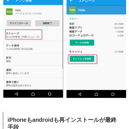
iPhoneもandroidも再インストールが最終
手段