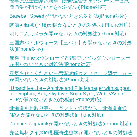
理学療法士国家試験専門分野速習チェック!!一問一答式
問題集が開かないときの対処法(iPhone対応)
Baseball Speedが開かないときの対処法(iPhone対応)
関節可動域 (下肢)が開かないときの対処法(iPhone対応)
消しゴムカメラが開かないときの対処法(iPhone対応)
三国志バトルウォーズ【三バト】が開かないときの対処
法(iPhone対応)
無料iPhoneダウンロード?音楽ファイルダウンローダー
が開かないときの対処法(iPhone対応)
浮気させてください～恋愛謎解きメッセージ型ゲーム～
が開かないときの対処法(iPhone対応)
iUnarchive Lite – Archive and File Manager with support
for Dropbox, Box, Skydrive, SugarSync, WebDAV en
FTPが開かないときの対処法(iPhone対応)
北海道をお取り寄せ！ギフト・通販なら 北海道食通
NAVIが開かないときの対処法(iPhone対応)
Zombie Ragnarokが開かないときの対処法(iPhone対応)
完全無料クイズfor獣医寄生虫学が開かないときの対処法