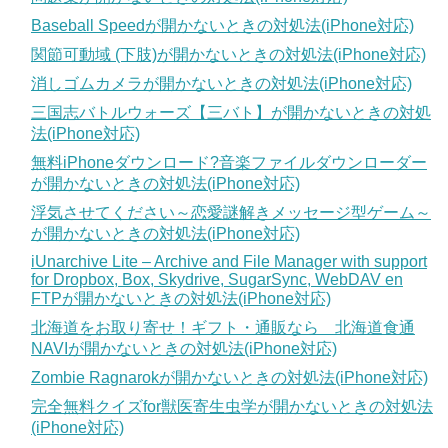
Baseball Speedが開かないときの対処法(iPhone対応)
関節可動域 (下肢)が開かないときの対処法(iPhone対応)
消しゴムカメラが開かないときの対処法(iPhone対応)
三国志バトルウォーズ【三バト】が開かないときの対処
法(iPhone対応)
無料iPhoneダウンロード?音楽ファイルダウンローダー
が開かないときの対処法(iPhone対応)
浮気させてください～恋愛謎解きメッセージ型ゲーム～
が開かないときの対処法(iPhone対応)
iUnarchive Lite – Archive and File Manager with support
for Dropbox, Box, Skydrive, SugarSync, WebDAV en
FTPが開かないときの対処法(iPhone対応)
北海道をお取り寄せ！ギフト・通販なら 北海道食通
NAVIが開かないときの対処法(iPhone対応)
Zombie Ragnarokが開かないときの対処法(iPhone対応)
完全無料クイズfor獣医寄生虫学が開かないときの対処法
(iPhone対応)