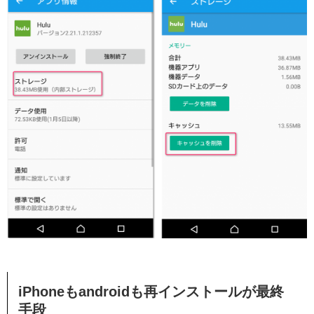
iPhoneもandroidも再インストールが最終
手段