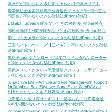
漫画村が開かないときに使える代わりの漫画サイト
理学療法士国家試験専門分野速習チェック!!一問一答式
問題集が開かないときの対処法(iPhone対応)
Baseball Speedが開かないときの対処法(iPhone対応)
関節可動域 (下肢)が開かないときの対処法(iPhone対応)
消しゴムカメラが開かないときの対処法(iPhone対応)
三国志バトルウォーズ【三バト】が開かないときの対処
法(iPhone対応)
無料iPhoneダウンロード?音楽ファイルダウンローダー
が開かないときの対処法(iPhone対応)
浮気させてください～恋愛謎解きメッセージ型ゲーム～
が開かないときの対処法(iPhone対応)
iUnarchive Lite – Archive and File Manager with support
for Dropbox, Box, Skydrive, SugarSync, WebDAV en
FTPが開かないときの対処法(iPhone対応)
北海道をお取り寄せ！ギフト・通販なら 北海道食通
NAVIが開かないときの対処法(iPhone対応)
Zombie Ragnarokが開かないときの対処法(iPhone対応)