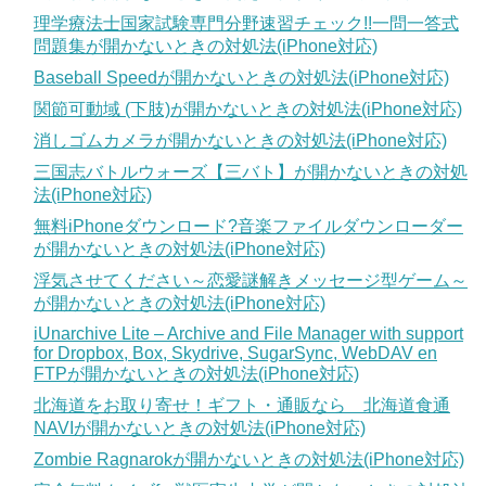
理学療法士国家試験専門分野速習チェック!!一問一答式
問題集が開かないときの対処法(iPhone対応)
Baseball Speedが開かないときの対処法(iPhone対応)
関節可動域 (下肢)が開かないときの対処法(iPhone対応)
消しゴムカメラが開かないときの対処法(iPhone対応)
三国志バトルウォーズ【三バト】が開かないときの対処
法(iPhone対応)
無料iPhoneダウンロード?音楽ファイルダウンローダー
が開かないときの対処法(iPhone対応)
浮気させてください～恋愛謎解きメッセージ型ゲーム～
が開かないときの対処法(iPhone対応)
iUnarchive Lite – Archive and File Manager with support
for Dropbox, Box, Skydrive, SugarSync, WebDAV en
FTPが開かないときの対処法(iPhone対応)
北海道をお取り寄せ！ギフト・通販なら 北海道食通
NAVIが開かないときの対処法(iPhone対応)
Zombie Ragnarokが開かないときの対処法(iPhone対応)