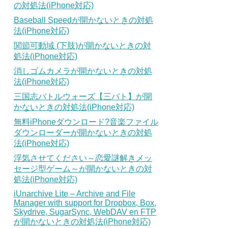
の対処法(iPhone対応)
Baseball Speedが開かないときの対処
法(iPhone対応)
関節可動域 (下肢)が開かないときの対
処法(iPhone対応)
消しゴムカメラが開かないときの対処
法(iPhone対応)
三国志バトルウォーズ【三バト】が開
かないときの対処法(iPhone対応)
無料iPhoneダウンロード?音楽ファイル
ダウンローダーが開かないときの対処
法(iPhone対応)
浮気させてください～恋愛謎解きメッ
セージ型ゲーム～が開かないときの対
処法(iPhone対応)
iUnarchive Lite – Archive and File
Manager with support for Dropbox, Box,
Skydrive, SugarSync, WebDAV en FTP
が開かないときの対処法(iPhone対応)