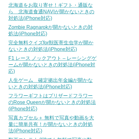
北海道をお取り寄せ！ギフト・通販な
ら 北海道食通NAVIが開かないときの
対処法(iPhone対応)
Zombie Ragnarokが開かないときの対
処法(iPhone対応)
完全無料クイズfor獣医寄生虫学が開か
ないときの対処法(iPhone対応)
F1 レース ノックアウト – レーシングゲ
ームが開かないときの対処法(iPhone対
応)
人生ゲーム 確定拠出年金編が開かな
いときの対処法(iPhone対応)
フラワーギフトはプリザードフラワー
のRose Queenが開かないときの対処法
(iPhone対応)
写真カプセル＋ 無料で写真や動画を大
量に簡単共有！が開かないときの対処
法(iPhone対応)