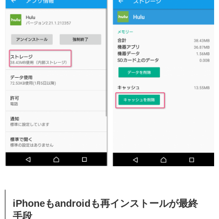
iPhoneもandroidも再インストールが最終
手段