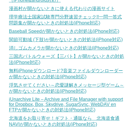
（iPhone&android対応）
漫画村が開かないときに使える代わりの漫画サイト
理学療法士国家試験専門分野速習チェック!!一問一答式
問題集が開かないときの対処法(iPhone対応)
Baseball Speedが開かないときの対処法(iPhone対応)
関節可動域 (下肢)が開かないときの対処法(iPhone対応)
消しゴムカメラが開かないときの対処法(iPhone対応)
三国志バトルウォーズ【三バト】が開かないときの対処
法(iPhone対応)
無料iPhoneダウンロード?音楽ファイルダウンローダー
が開かないときの対処法(iPhone対応)
浮気させてください～恋愛謎解きメッセージ型ゲーム～
が開かないときの対処法(iPhone対応)
iUnarchive Lite – Archive and File Manager with support
for Dropbox, Box, Skydrive, SugarSync, WebDAV en
FTPが開かないときの対処法(iPhone対応)
北海道をお取り寄せ！ギフト・通販なら 北海道食通
NAVIが開かないときの対処法(iPhone対応)