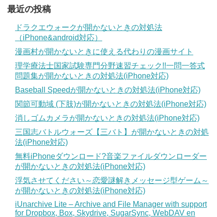
最近の投稿
ドラクエウォークが開かないときの対処法
（iPhone&android対応）
漫画村が開かないときに使える代わりの漫画サイト
理学療法士国家試験専門分野速習チェック!!一問一答式
問題集が開かないときの対処法(iPhone対応)
Baseball Speedが開かないときの対処法(iPhone対応)
関節可動域 (下肢)が開かないときの対処法(iPhone対応)
消しゴムカメラが開かないときの対処法(iPhone対応)
三国志バトルウォーズ【三バト】が開かないときの対処
法(iPhone対応)
無料iPhoneダウンロード?音楽ファイルダウンローダー
が開かないときの対処法(iPhone対応)
浮気させてください～恋愛謎解きメッセージ型ゲーム～
が開かないときの対処法(iPhone対応)
iUnarchive Lite – Archive and File Manager with support
for Dropbox, Box, Skydrive, SugarSync, WebDAV en