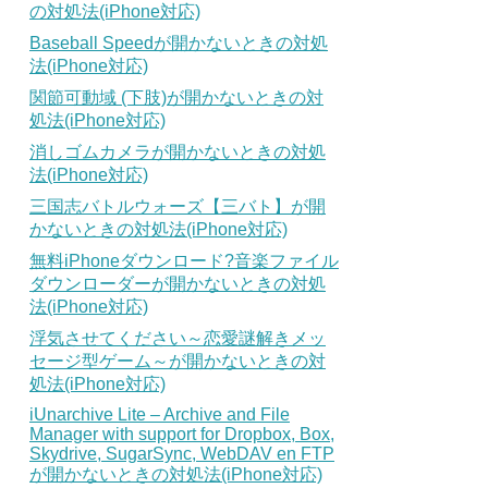
の対処法(iPhone対応)
Baseball Speedが開かないときの対処
法(iPhone対応)
関節可動域 (下肢)が開かないときの対
処法(iPhone対応)
消しゴムカメラが開かないときの対処
法(iPhone対応)
三国志バトルウォーズ【三バト】が開
かないときの対処法(iPhone対応)
無料iPhoneダウンロード?音楽ファイル
ダウンローダーが開かないときの対処
法(iPhone対応)
浮気させてください～恋愛謎解きメッ
セージ型ゲーム～が開かないときの対
処法(iPhone対応)
iUnarchive Lite – Archive and File
Manager with support for Dropbox, Box,
Skydrive, SugarSync, WebDAV en FTP
が開かないときの対処法(iPhone対応)