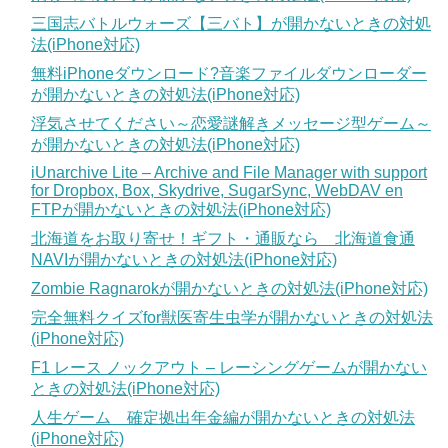
三国志バトルウォーズ【三バト】が開かないときの対処
法(iPhone対応)
無料iPhoneダウンロード?音楽ファイルダウンローダー
が開かないときの対処法(iPhone対応)
浮気させてください～恋愛謎解きメッセージ型ゲーム～
が開かないときの対処法(iPhone対応)
iUnarchive Lite – Archive and File Manager with support
for Dropbox, Box, Skydrive, SugarSync, WebDAV en
FTPが開かないときの対処法(iPhone対応)
北海道をお取り寄せ！ギフト・通販なら 北海道食通
NAVIが開かないときの対処法(iPhone対応)
Zombie Ragnarokが開かないときの対処法(iPhone対応)
完全無料クイズfor獣医寄生虫学が開かないときの対処法
(iPhone対応)
F1 レース ノックアウト – レーシングゲームが開かない
ときの対処法(iPhone対応)
人生ゲーム 確定拠出年金編が開かないときの対処法
(iPhone対応)