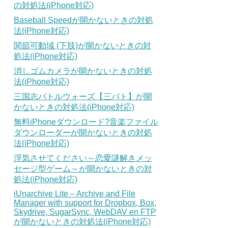
の対処法(iPhone対応)
Baseball Speedが開かないときの対処
法(iPhone対応)
関節可動域 (下肢)が開かないときの対
処法(iPhone対応)
消しゴムカメラが開かないときの対処
法(iPhone対応)
三国志バトルウォーズ【三バト】が開
かないときの対処法(iPhone対応)
無料iPhoneダウンロード?音楽ファイル
ダウンローダーが開かないときの対処
法(iPhone対応)
浮気させてください～恋愛謎解きメッ
セージ型ゲーム～が開かないときの対
処法(iPhone対応)
iUnarchive Lite – Archive and File
Manager with support for Dropbox, Box,
Skydrive, SugarSync, WebDAV en FTP
が開かないときの対処法(iPhone対応)