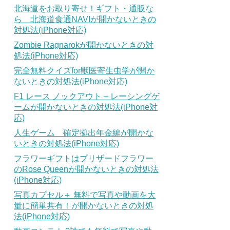
北海道をお取り寄せ！ギフト・通販な
ら 北海道食通NAVIが開かないときの
対処法(iPhone対応)
Zombie Ragnarokが開かないときの対
処法(iPhone対応)
完全無料クイズfor獣医寄生虫学が開か
ないときの対処法(iPhone対応)
F1 レース ノックアウト – レーシングゲ
ームが開かないときの対処法(iPhone対
応)
人生ゲーム 確定拠出年金編が開かな
いときの対処法(iPhone対応)
フラワーギフトはプリザードフラワー
のRose Queenが開かないときの対処法
(iPhone対応)
写真カプセル＋ 無料で写真や動画を大
量に簡単共有！が開かないときの対処
法(iPhone対応)