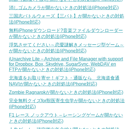
消しゴムカメラが開かないときの対処法(iPhone対応)
三国志バトルウォーズ【三バト】が開かないときの対処
法(iPhone対応)
無料iPhoneダウンロード?音楽ファイルダウンローダー
が開かないときの対処法(iPhone対応)
浮気させてください～恋愛謎解きメッセージ型ゲーム～
が開かないときの対処法(iPhone対応)
iUnarchive Lite – Archive and File Manager with support
for Dropbox, Box, Skydrive, SugarSync, WebDAV en
FTPが開かないときの対処法(iPhone対応)
北海道をお取り寄せ！ギフト・通販なら 北海道食通
NAVIが開かないときの対処法(iPhone対応)
Zombie Ragnarokが開かないときの対処法(iPhone対応)
完全無料クイズfor獣医寄生虫学が開かないときの対処法
(iPhone対応)
F1 レース ノックアウト – レーシングゲームが開かない
ときの対処法(iPhone対応)