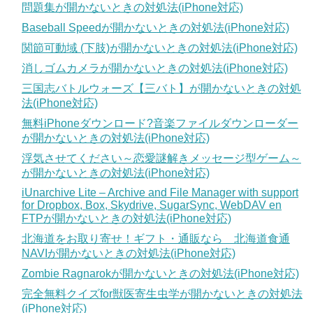
問題集が開かないときの対処法(iPhone対応)
Baseball Speedが開かないときの対処法(iPhone対応)
関節可動域 (下肢)が開かないときの対処法(iPhone対応)
消しゴムカメラが開かないときの対処法(iPhone対応)
三国志バトルウォーズ【三バト】が開かないときの対処
法(iPhone対応)
無料iPhoneダウンロード?音楽ファイルダウンローダー
が開かないときの対処法(iPhone対応)
浮気させてください～恋愛謎解きメッセージ型ゲーム～
が開かないときの対処法(iPhone対応)
iUnarchive Lite – Archive and File Manager with support
for Dropbox, Box, Skydrive, SugarSync, WebDAV en
FTPが開かないときの対処法(iPhone対応)
北海道をお取り寄せ！ギフト・通販なら 北海道食通
NAVIが開かないときの対処法(iPhone対応)
Zombie Ragnarokが開かないときの対処法(iPhone対応)
完全無料クイズfor獣医寄生虫学が開かないときの対処法
(iPhone対応)