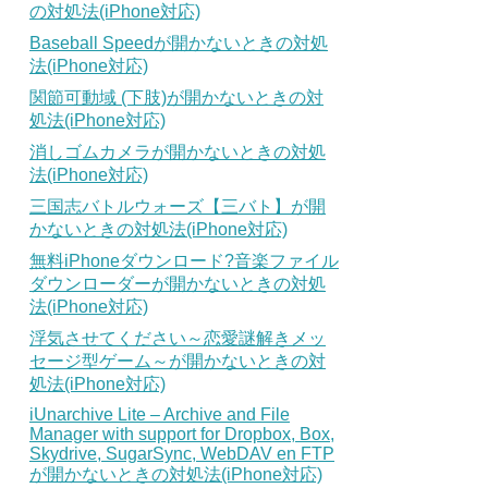
の対処法(iPhone対応)
Baseball Speedが開かないときの対処
法(iPhone対応)
関節可動域 (下肢)が開かないときの対
処法(iPhone対応)
消しゴムカメラが開かないときの対処
法(iPhone対応)
三国志バトルウォーズ【三バト】が開
かないときの対処法(iPhone対応)
無料iPhoneダウンロード?音楽ファイル
ダウンローダーが開かないときの対処
法(iPhone対応)
浮気させてください～恋愛謎解きメッ
セージ型ゲーム～が開かないときの対
処法(iPhone対応)
iUnarchive Lite – Archive and File
Manager with support for Dropbox, Box,
Skydrive, SugarSync, WebDAV en FTP
が開かないときの対処法(iPhone対応)