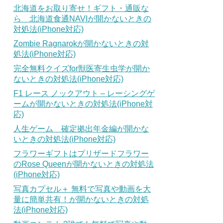
北海道をお取り寄せ！ギフト・通販な
ら 北海道食通NAVIが開かないときの
対処法(iPhone対応)
Zombie Ragnarokが開かないときの対
処法(iPhone対応)
完全無料クイズfor獣医寄生虫学が開か
ないときの対処法(iPhone対応)
F1 レース ノックアウト – レーシングゲ
ームが開かないときの対処法(iPhone対
応)
人生ゲーム 確定拠出年金編が開かな
いときの対処法(iPhone対応)
フラワーギフトはプリザードフラワー
のRose Queenが開かないときの対処法
(iPhone対応)
写真カプセル＋ 無料で写真や動画を大
量に簡単共有！が開かないときの対処
法(iPhone対応)