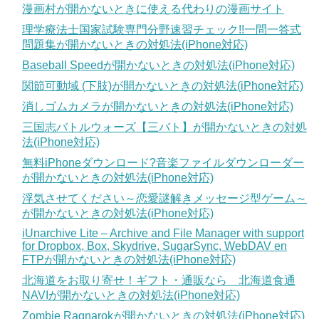
漫画村が開かないときに使える代わりの漫画サイト
理学療法士国家試験専門分野速習チェック!!一問一答式
問題集が開かないときの対処法(iPhone対応)
Baseball Speedが開かないときの対処法(iPhone対応)
関節可動域 (下肢)が開かないときの対処法(iPhone対応)
消しゴムカメラが開かないときの対処法(iPhone対応)
三国志バトルウォーズ【三バト】が開かないときの対処
法(iPhone対応)
無料iPhoneダウンロード?音楽ファイルダウンローダー
が開かないときの対処法(iPhone対応)
浮気させてください～恋愛謎解きメッセージ型ゲーム～
が開かないときの対処法(iPhone対応)
iUnarchive Lite – Archive and File Manager with support
for Dropbox, Box, Skydrive, SugarSync, WebDAV en
FTPが開かないときの対処法(iPhone対応)
北海道をお取り寄せ！ギフト・通販なら 北海道食通
NAVIが開かないときの対処法(iPhone対応)
Zombie Ragnarokが開かないときの対処法(iPhone対応)