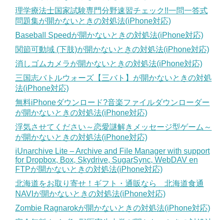
理学療法士国家試験専門分野速習チェック!!一問一答式
問題集が開かないときの対処法(iPhone対応)
Baseball Speedが開かないときの対処法(iPhone対応)
関節可動域 (下肢)が開かないときの対処法(iPhone対応)
消しゴムカメラが開かないときの対処法(iPhone対応)
三国志バトルウォーズ【三バト】が開かないときの対処
法(iPhone対応)
無料iPhoneダウンロード?音楽ファイルダウンローダー
が開かないときの対処法(iPhone対応)
浮気させてください～恋愛謎解きメッセージ型ゲーム～
が開かないときの対処法(iPhone対応)
iUnarchive Lite – Archive and File Manager with support
for Dropbox, Box, Skydrive, SugarSync, WebDAV en
FTPが開かないときの対処法(iPhone対応)
北海道をお取り寄せ！ギフト・通販なら 北海道食通
NAVIが開かないときの対処法(iPhone対応)
Zombie Ragnarokが開かないときの対処法(iPhone対応)