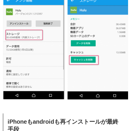
iPhoneもandroidも再インストールが最終
手段