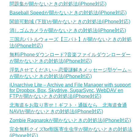
問題集が開かないときの対処法(iPhone対応)
Baseball Speedが開かないときの対処法(iPhone対応)
関節可動域 (下肢)が開かないときの対処法(iPhone対応)
消しゴムカメラが開かないときの対処法(iPhone対応)
三国志バトルウォーズ【三バト】が開かないときの対処
法(iPhone対応)
無料iPhoneダウンロード?音楽ファイルダウンローダー
が開かないときの対処法(iPhone対応)
浮気させてください～恋愛謎解きメッセージ型ゲーム～
が開かないときの対処法(iPhone対応)
iUnarchive Lite – Archive and File Manager with support
for Dropbox, Box, Skydrive, SugarSync, WebDAV en
FTPが開かないときの対処法(iPhone対応)
北海道をお取り寄せ！ギフト・通販なら 北海道食通
NAVIが開かないときの対処法(iPhone対応)
Zombie Ragnarokが開かないときの対処法(iPhone対応)
完全無料クイズfor獣医寄生虫学が開かないときの対処法
(iPhone対応)