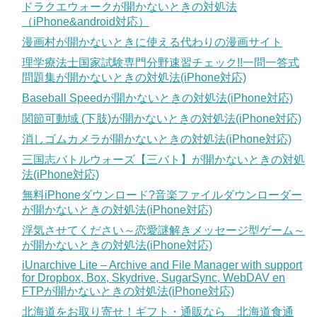
ドラクエウォークが開かないときの対処法
（iPhone&android対応）
漫画村が開かないときに使える代わりの漫画サイト
理学療法士国家試験専門分野速習チェック!!一問一答式
問題集が開かないときの対処法(iPhone対応)
Baseball Speedが開かないときの対処法(iPhone対応)
関節可動域 (下肢)が開かないときの対処法(iPhone対応)
消しゴムカメラが開かないときの対処法(iPhone対応)
三国志バトルウォーズ【三バト】が開かないときの対処
法(iPhone対応)
無料iPhoneダウンロード?音楽ファイルダウンローダー
が開かないときの対処法(iPhone対応)
浮気させてください～恋愛謎解きメッセージ型ゲーム～
が開かないときの対処法(iPhone対応)
iUnarchive Lite – Archive and File Manager with support
for Dropbox, Box, Skydrive, SugarSync, WebDAV en
FTPが開かないときの対処法(iPhone対応)
北海道をお取り寄せ！ギフト・通販なら 北海道食通