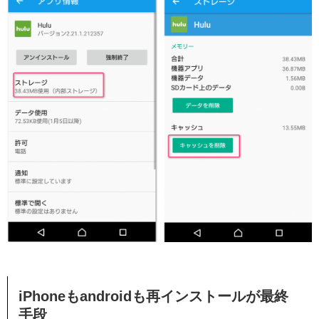
iPhoneもandroidも再インストールが最終
手段