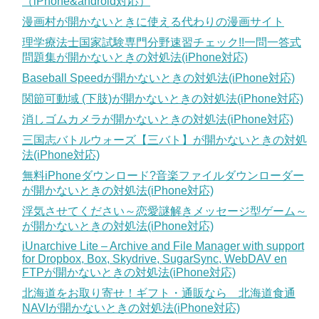
（iPhone&android対応）
漫画村が開かないときに使える代わりの漫画サイト
理学療法士国家試験専門分野速習チェック!!一問一答式
問題集が開かないときの対処法(iPhone対応)
Baseball Speedが開かないときの対処法(iPhone対応)
関節可動域 (下肢)が開かないときの対処法(iPhone対応)
消しゴムカメラが開かないときの対処法(iPhone対応)
三国志バトルウォーズ【三バト】が開かないときの対処
法(iPhone対応)
無料iPhoneダウンロード?音楽ファイルダウンローダー
が開かないときの対処法(iPhone対応)
浮気させてください～恋愛謎解きメッセージ型ゲーム～
が開かないときの対処法(iPhone対応)
iUnarchive Lite – Archive and File Manager with support
for Dropbox, Box, Skydrive, SugarSync, WebDAV en
FTPが開かないときの対処法(iPhone対応)
北海道をお取り寄せ！ギフト・通販なら 北海道食通
NAVIが開かないときの対処法(iPhone対応)