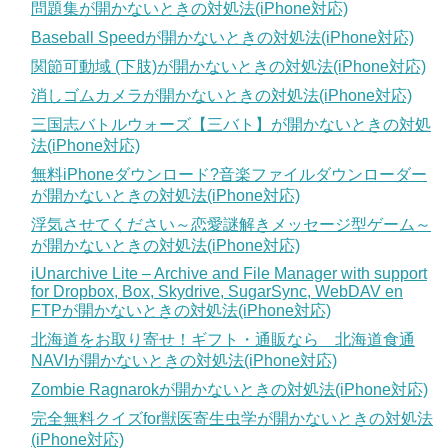
問題集が開かないときの対処法(iPhone対応)
Baseball Speedが開かないときの対処法(iPhone対応)
関節可動域 (下肢)が開かないときの対処法(iPhone対応)
消しゴムカメラが開かないときの対処法(iPhone対応)
三国志バトルウォーズ【三バト】が開かないときの対処
法(iPhone対応)
無料iPhoneダウンロード?音楽ファイルダウンローダー
が開かないときの対処法(iPhone対応)
浮気させてください～恋愛謎解きメッセージ型ゲーム～
が開かないときの対処法(iPhone対応)
iUnarchive Lite – Archive and File Manager with support
for Dropbox, Box, Skydrive, SugarSync, WebDAV en
FTPが開かないときの対処法(iPhone対応)
北海道をお取り寄せ！ギフト・通販なら 北海道食通
NAVIが開かないときの対処法(iPhone対応)
Zombie Ragnarokが開かないときの対処法(iPhone対応)
完全無料クイズfor獣医寄生虫学が開かないときの対処法
(iPhone対応)