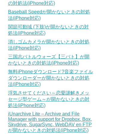
の対処法(iPhone対応)
Baseball Speedが開かないときの対処
法(iPhone対応)
関節可動域 (下肢)が開かないときの対
処法(iPhone対応)
消しゴムカメラが開かないときの対処
法(iPhone対応)
三国志バトルウォーズ【三バト】が開
かないときの対処法(iPhone対応)
無料iPhoneダウンロード?音楽ファイル
ダウンローダーが開かないときの対処
法(iPhone対応)
浮気させてください～恋愛謎解きメッ
セージ型ゲーム～が開かないときの対
処法(iPhone対応)
iUnarchive Lite – Archive and File
Manager with support for Dropbox, Box,
Skydrive, SugarSync, WebDAV en FTP
が開かないときの対処法(iPhone対応)