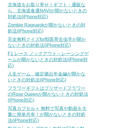
北海道をお取り寄せ！ギフト・通販な
ら 北海道食通NAVIが開かないときの
対処法(iPhone対応)
Zombie Ragnarokが開かないときの対
処法(iPhone対応)
完全無料クイズfor獣医寄生虫学が開か
ないときの対処法(iPhone対応)
F1 レース ノックアウト – レーシングゲ
ームが開かないときの対処法(iPhone対
応)
人生ゲーム 確定拠出年金編が開かな
いときの対処法(iPhone対応)
フラワーギフトはプリザードフラワー
のRose Queenが開かないときの対処法
(iPhone対応)
写真カプセル＋ 無料で写真や動画を大
量に簡単共有！が開かないときの対処
法(iPhone対応)