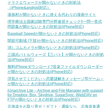
ドラクエウォークが開かないときの対処法
（iPhone&android対応）
漫画村が開かないときに使える代わりの漫画サイト
理学療法士国家試験専門分野速習チェック!!一問一答式
問題集が開かないときの対処法(iPhone対応)
Baseball Speedが開かないときの対処法(iPhone対応)
関節可動域 (下肢)が開かないときの対処法(iPhone対応)
消しゴムカメラが開かないときの対処法(iPhone対応)
三国志バトルウォーズ【三バト】が開かないときの対処
法(iPhone対応)
無料iPhoneダウンロード?音楽ファイルダウンローダー
が開かないときの対処法(iPhone対応)
浮気させてください～恋愛謎解きメッセージ型ゲーム～
が開かないときの対処法(iPhone対応)
iUnarchive Lite – Archive and File Manager with support
for Dropbox, Box, Skydrive, SugarSync, WebDAV en
FTPが開かないときの対処法(iPhone対応)
北海道をお取り寄せ！ギフト・通販なら 北海道食通