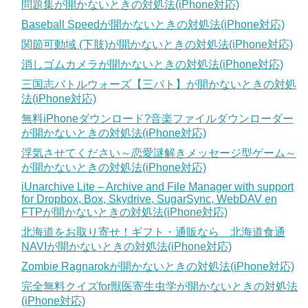
問題集が開かないときの対処法(iPhone対応)
Baseball Speedが開かないときの対処法(iPhone対応)
関節可動域 (下肢)が開かないときの対処法(iPhone対応)
消しゴムカメラが開かないときの対処法(iPhone対応)
三国志バトルウォーズ【三バト】が開かないときの対処
法(iPhone対応)
無料iPhoneダウンロード?音楽ファイルダウンローダー
が開かないときの対処法(iPhone対応)
浮気させてください～恋愛謎解きメッセージ型ゲーム～
が開かないときの対処法(iPhone対応)
iUnarchive Lite – Archive and File Manager with support
for Dropbox, Box, Skydrive, SugarSync, WebDAV en
FTPが開かないときの対処法(iPhone対応)
北海道をお取り寄せ！ギフト・通販なら 北海道食通
NAVIが開かないときの対処法(iPhone対応)
Zombie Ragnarokが開かないときの対処法(iPhone対応)
完全無料クイズfor獣医寄生虫学が開かないときの対処法
(iPhone対応)