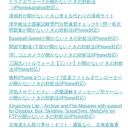
ドラクエウォークが開かないときの対処法
（iPhone&android対応）
漫画村が開かないときに使える代わりの漫画サイト
理学療法士国家試験専門分野速習チェック!!一問一答式
問題集が開かないときの対処法(iPhone対応)
Baseball Speedが開かないときの対処法(iPhone対応)
関節可動域 (下肢)が開かないときの対処法(iPhone対応)
消しゴムカメラが開かないときの対処法(iPhone対応)
三国志バトルウォーズ【三バト】が開かないときの対処
法(iPhone対応)
無料iPhoneダウンロード?音楽ファイルダウンローダー
が開かないときの対処法(iPhone対応)
浮気させてください～恋愛謎解きメッセージ型ゲーム～
が開かないときの対処法(iPhone対応)
iUnarchive Lite – Archive and File Manager with support
for Dropbox, Box, Skydrive, SugarSync, WebDAV en
FTPが開かないときの対処法(iPhone対応)
北海道をお取り寄せ！ギフト・通販なら 北海道食通