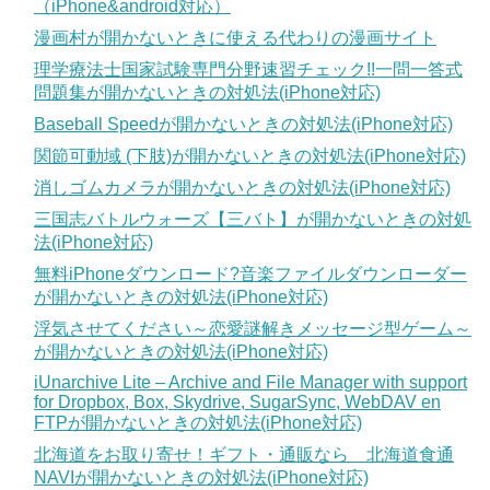
（iPhone&android対応）
漫画村が開かないときに使える代わりの漫画サイト
理学療法士国家試験専門分野速習チェック!!一問一答式
問題集が開かないときの対処法(iPhone対応)
Baseball Speedが開かないときの対処法(iPhone対応)
関節可動域 (下肢)が開かないときの対処法(iPhone対応)
消しゴムカメラが開かないときの対処法(iPhone対応)
三国志バトルウォーズ【三バト】が開かないときの対処
法(iPhone対応)
無料iPhoneダウンロード?音楽ファイルダウンローダー
が開かないときの対処法(iPhone対応)
浮気させてください～恋愛謎解きメッセージ型ゲーム～
が開かないときの対処法(iPhone対応)
iUnarchive Lite – Archive and File Manager with support
for Dropbox, Box, Skydrive, SugarSync, WebDAV en
FTPが開かないときの対処法(iPhone対応)
北海道をお取り寄せ！ギフト・通販なら 北海道食通
NAVIが開かないときの対処法(iPhone対応)