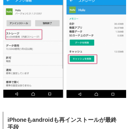
iPhoneもandroidも再インストールが最終
手段